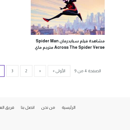
مشاهدة فيلم سبايدرمان Spider Man
Across The Spider Verse مترجم ماي
سيما
الصفحة 4 من 9
الأولى »
«
2
3
الرئيسية
من نحن
اتصل بنا
فريق ال