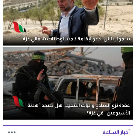
سموتريتش يدعو لإقامة 3 مستوطنات شمالي غزة
عقدة نزع السلاح وآليات التنفيذ.. هل تصمد “هدنة
الأسبوعين” في غزة؟
أخبار الساعة