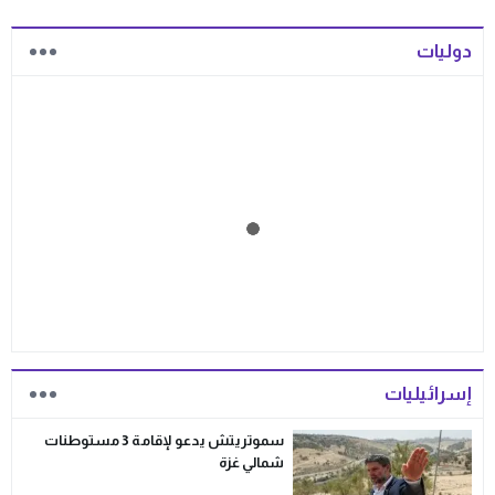
دوليات
إسرائيليات
سموتريتش يدعو لإقامة 3 مستوطنات
شمالي غزة