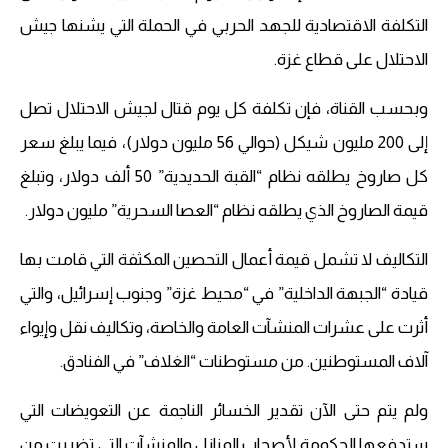
التكلفة الاقتصادية للجهد الحربي في الحملة التي يشنها جيش
الاحتلال على قطاع غزة.
وبحسب القناة، فإن تكلفة كل يوم قتال لجيش الاحتلال تصل
إلى 200 مليون شيكل (حوالي 56 مليون دولار)، فيما يبلغ سعر
كل صاروخ يطلقه نظام “القبة الحديدية” 50 ألف دولار، وتبلغ
قيمة الصاروخ الذي يطلقه نظام “العصا السحرية” مليون دولار.
التكاليف لا تشمل قيمة أعمال التحصين المكثفة التي قامت بها
قيادة “الجبهة الداخلية” في “محيط غزة” وجنوب إسرائيل، والتي
أثرت على عشرات المنشآت العامة والخاصة، وتكاليف نقل وإيواء
آلاف المستوطنين. من مستوطنات “الغلاف” في الفنادق.
ولم يتم حتى الآن تقدير الخسائر الناجمة عن التعويضات التي
ستدفعها الحكومة لأصحاب المنازل والمنشآت التي تضررت من