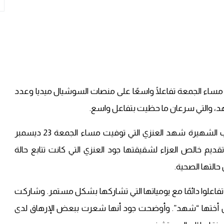
ساء الجمعة تفاعلًا واسعًا على منصات السوشيال ميديا وعدد
شهد، والتي سرعان ما حظيت بتفاعل واسع.
ونعى المئات من مستخدمي تويتر في السعودية سناب الشهيرة شهد العنزي التي توفيت مساء الجمعة 23 ديسمبر
تقديم خالص العزاء لشقيقتها جود العنزي التي كانت تتابع حالة
التها الصحية.
فاعلوا دائمًا مع يومياتها التي تشاركها بشكل مستمر. وشاركت
 أختها “شهد”. وأوضحت جود أنها شعرت ببعض الإرهاق لدى