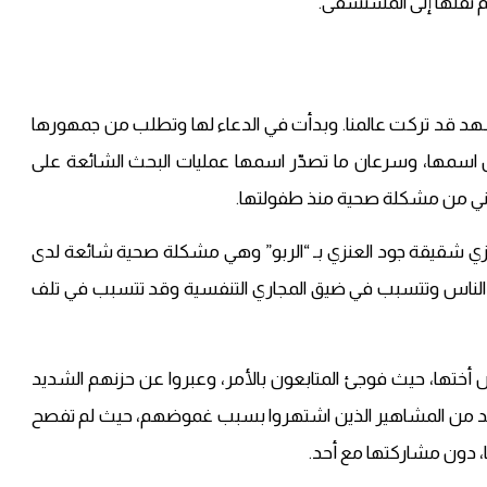
م نقلها إلى المستشفى.
 3 دقائق، لكانت أختها شهد قد تركت عالمنا. وبدأت في الدعاء لها وتطلب من جمهورها
اسمها، وسرعان ما تصدّر اسمها عمليات البحث الشائعة على
 شقيقة جود العنزي بـ “الربو” وهي مشكلة صحية شائعة لدى
الناس وتتسبب في ضيق المجاري التنفسية وقد تتسبب في تلف
ض أختها، حيث فوجئ المتابعون بالأمر، وعبروا عن حزنهم الشديد
 شهد من المشاهير الذين اشتهروا بسبب غموضهم، حيث لم تفصح
، دون مشاركتها مع أحد.