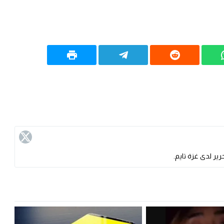
ير لدى غزة تايم.