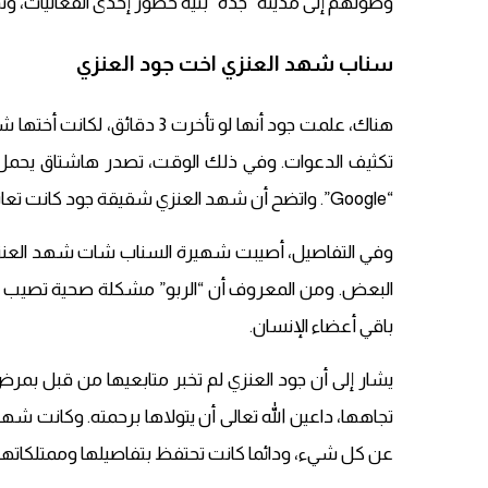
وصولهم إلى مدينة “جدة” بنية حضور إحدى الفعاليات، وت
سناب شهد العنزي اخت جود العنزي
هناك، علمت جود أنها لو تأخرت
تكثيف الدعوات. وفي ذلك الوقت، تصدر هاشتاق يحمل 
“Google”. واتضح أن شهد العنزي شقيقة جود كانت تعاني من مشكلة صحية منذ طفولتها.
وفي التفاصيل، أصيبت شهيرة السناب شات شهد العنزي
البعض. ومن المعروف أن “الربو” مشكلة صحية تصيب 
باقي أعضاء الإنسان.
يشار إلى أن جود العنزي لم تخبر متابعيها من قبل بمر
تجاهها، داعين الله تعالى أن يتولاها برحمته. وكانت
عن كل شيء، ودائما كانت تحتفظ بتفاصيلها وممتلكاتها