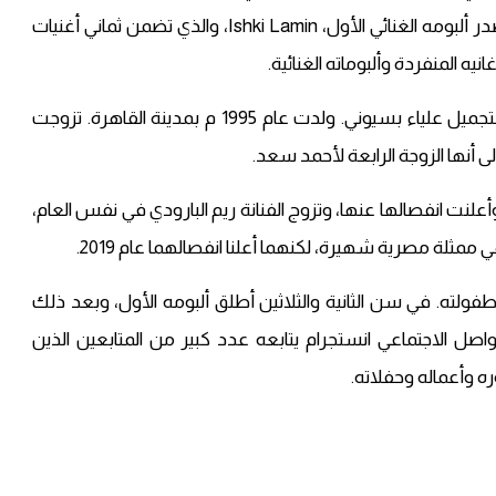
يناهز 41 عامًا. بدأ مسيرته الفنية في عام 2003 عندما أصدر ألبومه الغنائي الأول، Ishki Lamin، والذي تضمن ثماني أغنيات
يه المنفردة وألبوماته الغنائية.
زوجة المطرب أحمد سعد هي مصممة الأزياء وخبيرة التجميل علياء بسيوني. ولدت عام 1995 م بمدينة القاهرة. تزوجت
علنت انفصالها عنها، وتزوج الفنانة ريم البارودي في نفس العام،
ولته. في سن الثانية والثلاثين أطلق ألبومه الأول، وبعد ذلك
واصل الاجتماعي انستجرام يتابعه عدد كبير من المتابعين الذين
ه وأعماله وحفلاته.