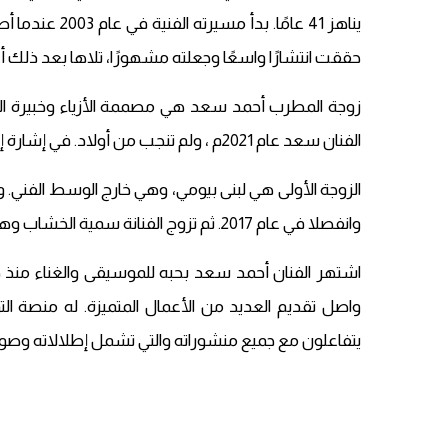
حققت انتشارًا واسعًا وجعلته مشهورًا، تلاها بعد ذلك أغان
الفنان سعد عام 2021م ، ولم تنجب من أولاد. في إشارة إلى أنها الزوجة الرابعة لأحمد سعد.
الزوجة الأولى هي لبنى بيومي، وهي خارج الوسط الفني. وأ
وانفصلا في عام 2017. ثم تزوج الفنانة سمية الخشاب وهي ممثلة مصرية شهيرة، لكنهما أعلنا انفصالهما عام 2019.
اشتهر الفنان أحمد سعد بحبه للموسيقى والغناء منذ طف
واصل تقديم العديد من الأعمال المتميزة. له منصة الت
يتفاعلون مع جميع منشوراته والتي تشمل إطلالاته وصور