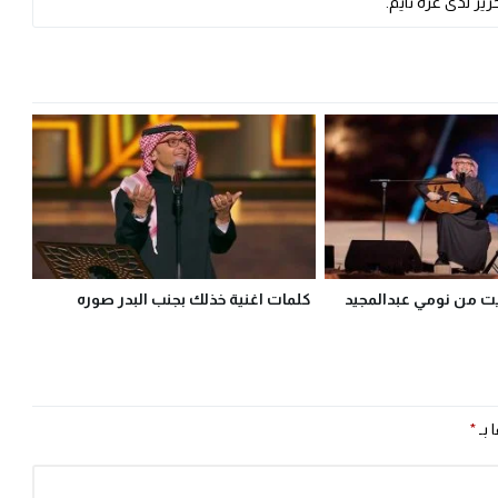
ير لدى غزة تايم.
يت من نومي عبدالمجيد
كلمات اغنية خذلك بجنب البدر صوره
 بـ
*