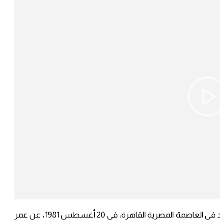
أحمد سعد هو مغني وممثل وملحن شعبي مصري، ولد في العاصمة المصرية القاهرة، في 20 أغسطس 1981، عن عمر