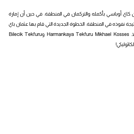
 أورهان كاي أوباسي بأكمله والتركمان في المنطقة. في حين أن إمارة
نتيجة نفوذه في المنطقة. الخطوة الجديدة التي قام بها عثمان باي
ليست فقط تلك التي قام بها إنيغول تكفور آيا نيكولا. Harmankaya Tekfuru Mikhael Kosses وBilecik Tekfuru