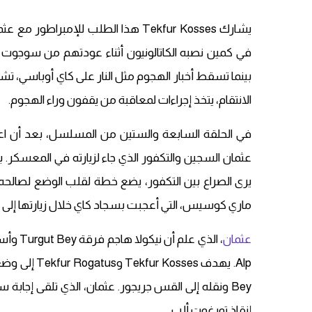
يشارك Tekfur Kosses هذا الطلب للإمب
في كمين نصبه الكاتالونيون أثناء عودتهم من سوجوت إلى 
بينما تسقط أخبار الهجوم مثل النار على كاي أوباسي، تش
الانتقام، يتخذ إجراءات لمعاقبة من يقفون وراء الهجوم.
في الحلقة السابعة والستين من المسلسل، بعد أن اعت
عثمان السجين والتكفور الذي جاء لزيارته في المعسكر. ب
يرى الصراع بين التكفور، يضع خطة لقلب الوضع لصالحه.
ماري كوسيس، التي أعجبت بسجاد كاي خلال زيارتها إلى أو
عثمان
Bey ونقله إلى القس جريجور. عثمان، الذي تلقى إجابة
إنقاذ تورغوت ألب.