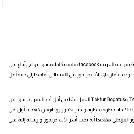
نشر موقع قصة عشق مسلسل قيامة عثمان الحلقة 68 مترجمة للعربية facebook شاشة كاملة يوتيوب والتي تُذاع على
ربعاء الساعة 20:00. حيث تسبب عودة عثمان باي للأب جريجور في اللعبة التي أقامها إلى خيبة أمل
بناءً على هذا التطور، قرر Tekfur Nikola وTekfur Kosses وTekfur Rogatus العمل معًا من أجل أخذ القس جريجور من
ذا الاتحاد خطوة بخطوة ويختار تكفور روجاتوس كهدف أول. في
 البيزنطي مفادها أنه يجب أسر الأب جريجور وإرساله إليه على