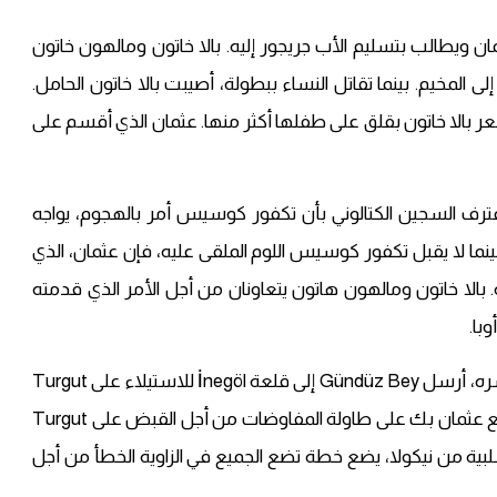
راطور مع عثمان ويطالب بتسليم الأب جريجور إليه. بالا خاتون ومالهون خاتون
المخيم. بينما تقاتل النساء ببطولة، أصيبت بالا خاتون الحامل.
عر بالا خاتون بقلق على طفلها أكثر منها. عثمان الذي أقسم على
رف السجين الكتالوني بأن تكفور كوسيس أمر بالهجوم، يواجه
ينما لا يقبل تكفور كوسيس اللوم الملقى عليه، فإن عثمان، الذي
 بالا خاتون ومالهون هاتون يتعاونان من أجل الأمر الذي قدمته
با.
، الذي علم أن نيكولا هاجم فرقة Turgut Bey وأسره، أرسل Gündüz Bey إلى قلعة İnegöl للاستيلاء على Turgut
Alp. يهدف Tekfur Kosses وTekfur Rogatus إلى وضع عثمان بك على طاولة المفاوضات من أجل القبض على Turgut
 سلبية من نيكولا، يضع خطة تضع الجميع في الزاوية الخطأ من أجل