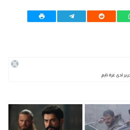
ير لدى غزة تايم.