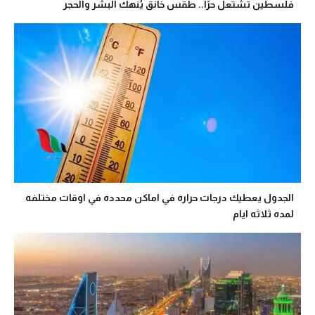
فلسطين تشتعل حرًا.. طقس خانق يُنهك البشر والحجر
الجدول يعطيك درجات حراره في اماكن محدده في اوقات مختلفه
لمده ثلاثه ايام