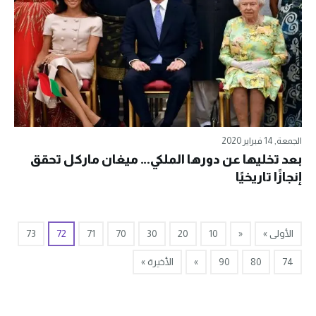
الجمعة, 14 فبراير 2020
بعد تخليها عن دورها الملكي… ميغان ماركل تحقق
إنجازًا تاريخيًا
الأولى »
«
10
20
30
70
71
72
73
74
80
90
»
الأخيرة »