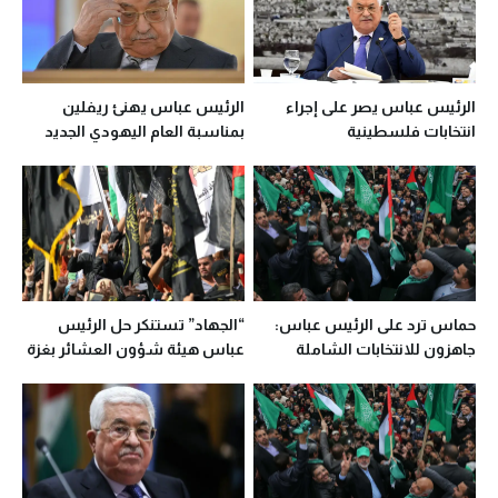
الرئيس عباس يصر على إجراء
الرئيس عباس يهنئ ريفلين
انتخابات فلسطينية
بمناسبة العام اليهودي الجديد
حماس ترد على الرئيس عباس:
“الجهاد” تستنكر حل الرئيس
جاهزون للانتخابات الشاملة
عباس هيئة شؤون العشائر بغزة