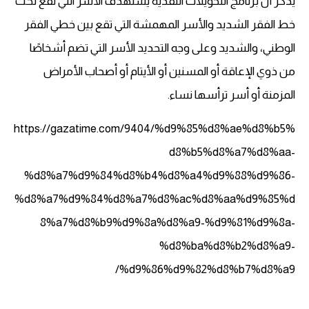
يذكر أن برنامج التحويلات النقدية يستهدف الأسر التي تقع تحت
خط الفقر الشديد والأسر المهمشة التي تقع بين خطي الفقر
الوطني، والشديد وعلى وجه التحديد الأسر التي تضم أشخاصًا
من ذوي الإعاقة أو المسنين أو الأيتام أو أصحاب الأمراض
المزمنة أو أسر ترأسها نساء.
https://gazatime.com/9404/%d9%85%d8%ae%d8%b5%
d8%b5%d8%a7%d8%aa-
%d8%a7%d9%84%d8%b4%d8%a4%d9%88%d9%86-
%d8%a7%d9%84%d8%a7%d8%ac%d8%aa%d9%85%d
8%a7%d8%b9%d9%8a%d8%a9-%d9%81%d9%8a-
%d8%ba%d8%b2%d8%a9-
%d9%86%d9%82%d8%b7%d8%a9/