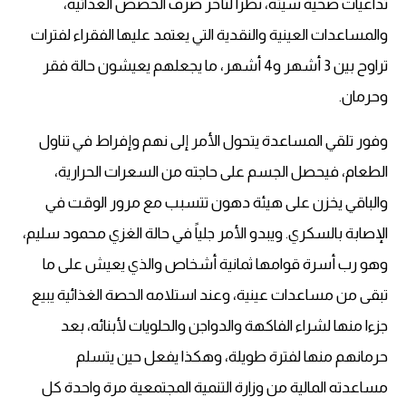
تداعيات صحية سيئة، نظرا لتأخر صرف الحصص الغذائية،
والمساعدات العينية والنقدية التي يعتمد عليها الفقراء لفترات
تراوح بين 3 أشهر و4 أشهر، ما يجعلهم يعيشون حالة فقر
وحرمان.
وفور تلقي المساعدة يتحول الأمر إلى نهم وإفراط في تناول
الطعام، فيحصل الجسم على حاجته من السعرات الحرارية،
والباقي يخزن على هيئة دهون تتسبب مع مرور الوقت في
الإصابة بالسكري. ويبدو الأمر جلياً في حالة الغزي محمود سليم،
وهو رب أسرة قوامها ثمانية أشخاص والذي يعيش على ما
تبقى من مساعدات عينية، وعند استلامه الحصة الغذائية يبيع
جزءا منها لشراء الفاكهة والدواجن والحلويات لأبنائه، بعد
حرمانهم منها لفترة طويلة، وهكذا يفعل حين يتسلم
مساعدته المالية من وزارة التنمية المجتمعية مرة واحدة كل