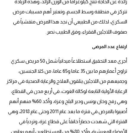
زائدة عن الحاجة تنتج كيلوغراما من الوزن الزائد، وهذه الزيادة
تتركز في منطقة وسط الجسم، وتعتبر أهم مسببات مرض
السكري، لذلك من الطبيعي أن نجد هذا المرض متفشياً في
صفوف اللاجئين الفقراء، وفق الطبيب نصر.
ارتفاع عدد المرضى
أجرى معد التحقيق استطلاعاً ميدانياً شمل 50 مريض سكري
تراوح أعمارهم ما بين 35 عاما و65 عاما، من كلا الجنسين،
وجميعهم من اللاجئين يتلقون العلاج والرعاية الصحية في مراكز
الرعاية الأولية التابعة لوكالة الغوث، في أربع مدن في القطاع،
وهي رفح وخان يونس ودير البلح وغزة، وأكد 60% منهم أنهم
أصيبوا بالمرض في فترة ما بعد عام 2011 وحتى عام 2018، وهي
الفترة التي شهدت حصاراً خانقاً على قطاع غزة، وتردياً في
الأوضاع المعيشية، وأكد 80% من المستطلعين أنهم يعانون