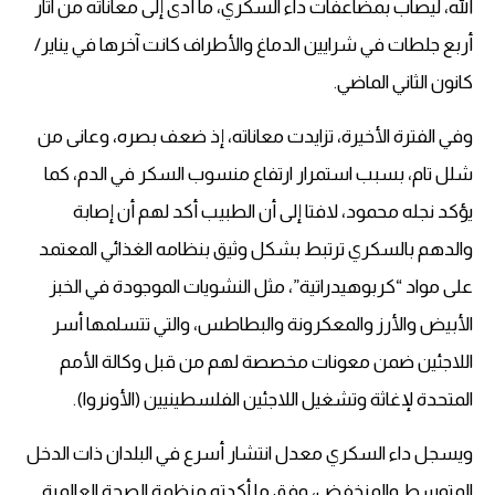
الله، ليصاب بمضاعفات داء السكري، ما أدى إلى معاناته من آثار
أربع جلطات في شرايين الدماغ والأطراف كانت آخرها في يناير/
كانون الثاني الماضي.
وفي الفترة الأخيرة، تزايدت معاناته، إذ ضعف بصره، وعانى من
شلل تام، بسبب استمرار ارتفاع منسوب السكر في الدم، كما
يؤكد نجله محمود، لافتا إلى أن الطبيب أكد لهم أن إصابة
والدهم بالسكري ترتبط بشكل وثيق بنظامه الغذائي المعتمد
على مواد “كربوهيدراتية”، مثل النشويات الموجودة في الخبز
الأبيض والأرز والمعكرونة والبطاطس، والتي تتسلمها أسر
اللاجئين ضمن معونات مخصصة لهم من قبل وكالة الأمم
المتحدة لإغاثة وتشغيل اللاجئين الفلسطينيين (الأونروا).
ويسجل داء السكري معدل انتشار أسرع في البلدان ذات الدخل
المتوسط والمنخفض، وفق ما أكدته منظمة الصحة العالمية