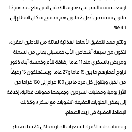
ارتفعت نسبة الفقر في صفوف اللاجئين الذين يبلغ عددهم 1.3
مليون نسمة من أصل 2 مليون هم مجموع سكان القطاع إلى
54.1%.
وتتبّع معد التحقيق الأنماط الغذائية لعائلة من اللاجئين الفقراء،
تتكون من سبعة أشخاص، الأب خمسيني يعاني من السمنة
ومريض بالسكري منذ 11 عاما، إضافة للأم وخمسة أبناء ذكور
تراوح أعمارهم ما بين 15 عاما و27 عاما، ويستهلكون 15 رغيفاً
من الخبز، ويتناول كل فرد ما بين 100 غرام إلى 150 غراما من
الأرز يوميا، ومعلبات السردين، وجميعها معونات غذائية، إضافة
إلى بعض الحلويات الخفيفة (نشويات مع سكر)، وكذلك
البطاطا المقلية في زيت الطعام.
وبحساب حاجة الأفراد للسعرات الحرارية خلال 24 ساعة، بناء