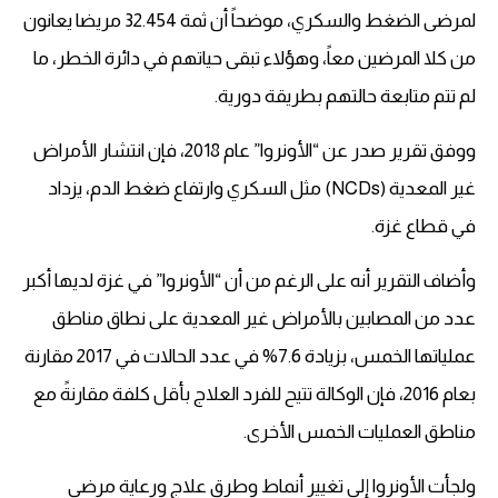
لمرضى الضغط والسكري، موضحاً أن ثمة 32.454 مريضا يعانون
من كلا المرضين معاً، وهؤلاء تبقى حياتهم في دائرة الخطر، ما
لم تتم متابعة حالتهم بطريقة دورية.
ووفق تقرير صدر عن “الأونروا” عام 2018، فإن انتشار الأمراض
غير المعدية (NCDs) مثل السكري وارتفاع ضغط الدم، يزداد
في قطاع غزة.
وأضاف التقرير أنه على الرغم من أن “الأونروا” في غزة لديها أكبر
عدد من المصابين بالأمراض غير المعدية على نطاق مناطق
عملياتها الخمس، بزيادة 7.6% في عدد الحالات في 2017 مقارنة
بعام 2016، فإن الوكالة تتيح للفرد العلاج بأقل كلفة مقارنةً مع
مناطق العمليات الخمس الأخرى.
ولجأت الأونروا إلى تغيير أنماط وطرق علاج ورعاية مرضى