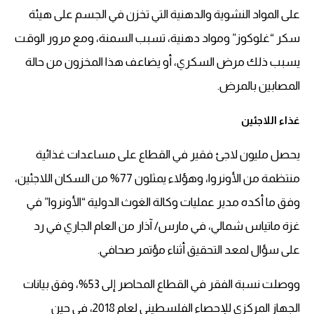
على المواد النشوية والدهنية التي تخزن في الجسم على هيئة
سكر “غلوكوز” ومواد دهنية، تسبب السمنة، ومع مرور الوقت
يسبب ذلك مرض السكري، أو يضاعف هذا المخزون من حالة
المصابين بالمرض.
غذاء اللاجئين
يحصل مليون لاجئ فقير في القطاع على مساعدات غذائية
منتظمة من الأونروا، وهؤلاء يمثلون 77% من السكان اللاجئين،
وفق ما أكده مدير عمليات وكالة الغوث الدولية “الأونروا” في
غزة ماتياس شمالي، في مارس/ آذار من العام الجاري في رد
على سؤال لمعد التحقيق أثناء مؤتمر صحافي.
ووصلت نسبة الفقر في القطاع المحاصر إلى 53%، وفق بيانات
الجهاز المركزي للإحصاء الفلسطيني لعام 2018، في حين