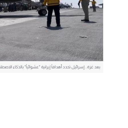
بعد غزة.. إسرائيل تحدد أهدافاً إيرانية "عشوائياً" بالذكاء الاصطن