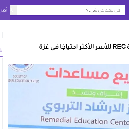
أخبا
ة
تا