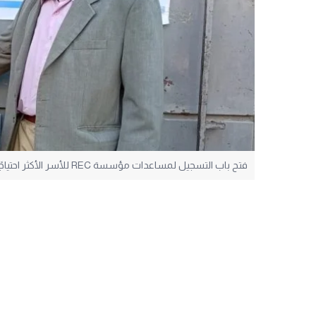
فتح باب التسجيل لمساعدات مؤسسة REC للأسر الأكثر احتياجًا في غزة