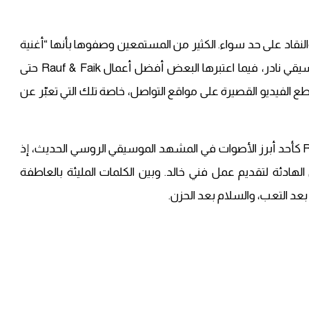
ن الجمهور والنقاد على حد سواء. الكثير من المستمعين وصفوها بأنها “أغنية
تشفي الروح” لما تحمله من صدق عاطفي وهدوء موسيقي نادر، فيما اعتبرها البعض أفضل أعمال Rauf & Faik حتى
 الفيديو القصيرة على مواقع التواصل، خاصة تلك التي تعبّر عن
تؤكد أغنية “Колыбельная” مكانة الثنائي Rauf & Faik كأحد أبرز الأصوات في المشهد الموسيقي الروسي الحديث، إذ
لهادئة لتقديم عمل فني خالد. وبين الكلمات المليئة بالعاطفة
بعد التعب، والسلام بعد الحزن.