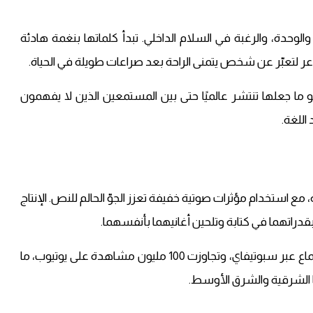
، والوحدة، والرغبة في السلام الداخلي. تبدأ كلماتها بنغمة هادئة
عر لتعبّر عن شخص يتمنى الراحة بعد صراعات طويلة في الحياة.
هو ما جعلها تنتشر عالميًا حتى بين المستمعين الذين لا يفهمون
اللغة.
ية، مع استخدام مؤثرات صوتية خفيفة تعزز الجوّ الحالم للنص. الإنتاج
دراتهما في كتابة وتلحين أغانيهما بأنفسهما.
وقد حققت الأغنية منذ إصدارها أكثر من 50 مليون استماع عبر سبوتيفاي، وتجاوزت 100 مليون مشاهدة على يوتيوب، ما
با الشرقية والشرق الأوسط.