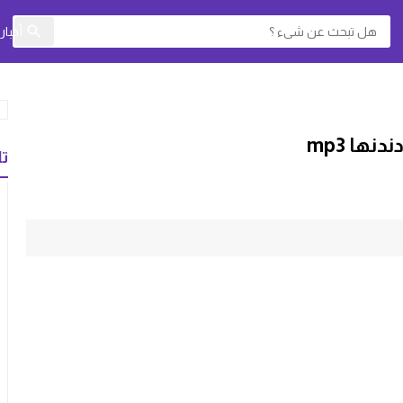
أخبا
تا