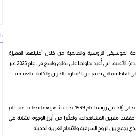
تا
Rauf & Fai تألقهما في ساحة الموسيقى الروسية والعالمية من خلال أغنيتهما المميزة
“Колыбельная” (وتعني بالعربية أغنية المهد أو تهويدة). الأغنية، التي أُعيد تداولها على نطاق واسع في عام 2025 عبر
 العاطفية التي تجمع بين الأسلوب الحزين والكلمات العميقة.
راوف وفايك ميرزايف هما شقيقان توأمان من أصل أذربيجاني وُلدَا في روسيا عام 1999. بدأت شهرتهما تتصاعد منذ عام
 “Я люблю тебя” (أحبك) التي حققت ملايين المشاهدات، واعتُبرا من أبرز الوجوه الشابة في
 يجمع بين الروح الشرقية والأنغام الغربية الحديثة.