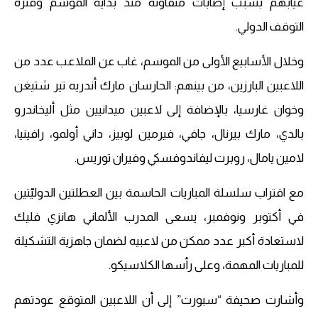
غيابهم بسبب إصابات متفاوتة منذ بداية الموسم وفترة
التوقف الدولي.
وخلال الأسابيع الأولى من الموسم، غاب عن الملاعب عدد من
اللاعبين البارزين، من بينهم: الحارسان مارك أندريه تير شتيغن
وخوان غارسيا، بالإضافة إلى لاعبين ميدانيين مثل أليخاندرو
بالدي، مارك بيرنال، جافي، فيرمين لوبيز، داني أولمو، رافينيا،
لامين يامال، روبرت ليفاندوفسكي وفيران توريس.
مع اقتراب سلسلة المباريات الحاسمة بين العطلتين الدوليّتين
في أكتوبر ونوفمبر، يسعى المدرب الألماني هانزي فليك
لاستعادة أكبر عدد ممكن من لاعبيه لضمان جاهزية التشكيلة
للمباريات المهمة، وعلى رأسها الكلاسيكو.
وأشارت صحيفة “سبورت” إلى أن اللاعبين المتوقع عودتهم