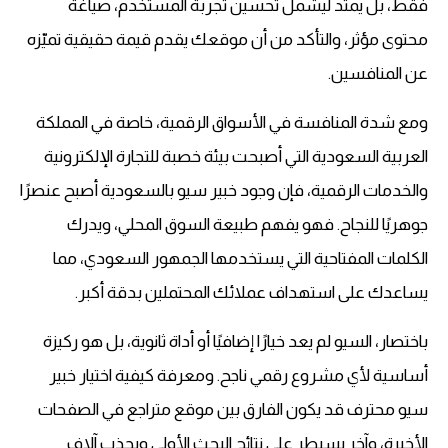
فقط، بل يمتد ليشمل تحسين تجربة المستخدم، صياغة
محتوى مؤثر، والتأكد من أن موقعك يقدم قيمة حقيقية تميّزه
عن المنافسين.
ومع شدة المنافسة في الأسواق الرقمية، خاصة في المملكة
العربية السعودية التي أصبحت بيئة خصبة للتجارة الإلكترونية
والخدمات الرقمية، فإن وجود خبير سيو بالسعودية أصبح عنصرًا
جوهريًا للنجاح. فهو يفهم طبيعة السوق المحلي، ويدرك
الكلمات المفتاحية التي يستخدمها الجمهور السعودي، مما
يساعدك على استهداف عملائك المحتملين بدقة أكبر.
باختصار، السيو لم يعد خيارًا إضافيًا أو أداة ثانوية، بل هو ركيزة
أساسية لأي مشروع رقمي ناجح. ومعرفة كيفية اختيار خبير
سيو محترف قد يكون الفارق بين موقع متراجع في الصفحات
الأخيرة، وآخر يسيطر على نتائج البحث الأولى ويجذب آلاف