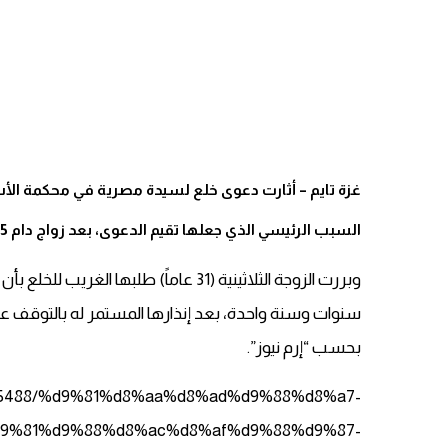
غزة تايم – أثارت دعوى خلع لسيدة مصرية في محكمة ال
السبب الرئيسي الذي جعلها تقيم الدعوى، بعد زواج دام 5 سنوات.
سنوات وسنة واحدة، بعد إنذارها المستمر له بالتوقف 
بحسب “إرم نيوز”.
com/5488/%d9%81%d8%aa%d8%ad%d9%88%d8%a7-
9%81%d9%88%d8%ac%d8%af%d9%88%d9%87-