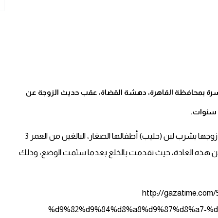
أسرة بمحافظة القاهرة، دهشة القضاة، عقب حديث الزوجة عن
وبررت الزوجة الثلاثينية (31 عاماً) طلبها الغريب للخلع بأن زوجها يشرب لبن (حليب) أطفالها الصغار، البالغين من العمر 3
عن هذه العادة، حيث تقدمت بالخلع بعدما سئمت الوضع، وذلك
http://gazatime.
%d9%82%d9%84%d8%a8%d9%87%d8%a7-%d