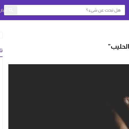
أخبا
لحليب”
تا