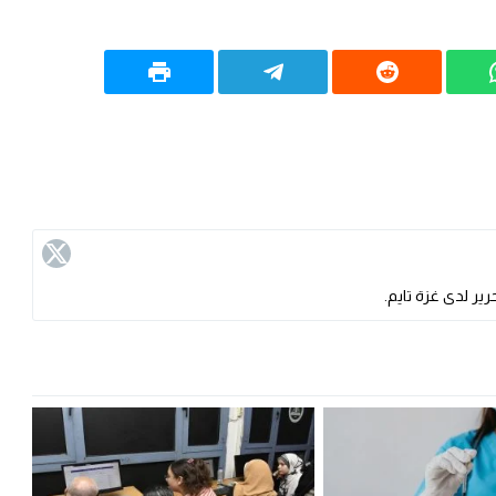
ير لدى غزة تايم.