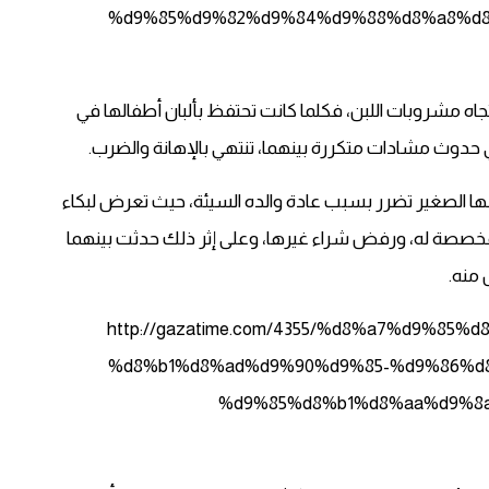
%d9%85%d9%82%d9%84%d9%88%d8%a8%d8
اه مشروبات اللبن، فكلما كانت تحتفظ بألبان أطفالها في
 حدوث مشادات متكررة بينهما، تنتهي بالإهانة والضرب.
ا الصغير تضرر بسبب عادة والده السيئة، حيث تعرض لبكاء
المخصصة له، ورفض شراء غيرها، وعلى إثر ذلك حدثت بينهما
منه.
http://gazatime.com/4355/%d8%a7%d9%8
%d8%b1%d8%ad%d9%90%d9%85-%d9%86%d
%d9%85%d8%b1%d8%aa%d9%8a