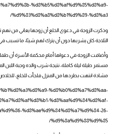
%a7%d9%8b-%d8%b5%d8%af%d9%85%d8%a9-
%d9%83%d8%a8%d8%b1%d9%89-%d8%a3/
وذكرت الزوجة في دعوى الخلع أن زوجها يعاني من نهم تج
الثلاجة كان يشربها دون أن يترك لهم شيئا، ما تسبب في
وأضافت الزوجة في دعواها أمام محكمة الأسرة أن طفله
مستمر طيلة ليلة كاملة، نتيجة شرب والده وجبة اللبن 
مشادة انتهت بطردها من المنزل فلجأت للخلع، للخلاص 
5%d8%b1%d8%a3%d8%a9-%d8%b0%d8%a7%d8%aa-
8%a7%d8%af%d8%b1-%d8%aa%d9%84%d8%af-
%d9%86-%d8%ae%d9%84%d8%a7%d9%84-26-
%d9%8a%d9%88%d9%85/