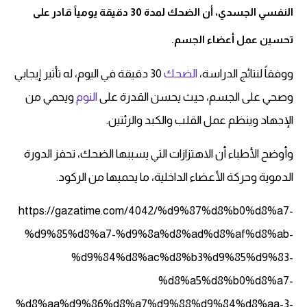
النفسي الجسدي، أن الضحك لمدة 30 دقيقة يومياً قادر على
تحسين عمل أعضاء الجسم.
ووفقاً لنتائج الدراسة،
الضحك
30 دقيقة في اليوم، له تأثير إيجابي
وصحي على الجسم، حيث يحسن القدرة على
النوم
ويحمي من
الإجهاد وينظم عمل القلب والكبد والرئتين.
وأوضح الأطباء أن الاهتزازات التي يسببها الضحك، تحفز الدورة
الدموية وحركة الأعضاء الداخلية، ما يحميها من الركود.
https://gazatime.com/4042/%d9%87%d8%b0%d8%a7-
%d9%85%d8%a7-%d9%8a%d8%ad%d8%af%d8%ab-
%d9%84%d8%ac%d8%b3%d9%85%d9%83-
%d8%a5%d8%b0%d8%a7-
%d8%aa%d9%86%d8%a7%d9%88%d9%84%d8%aa-3-