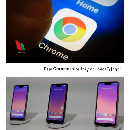
“غوغل” توقف دعم تطبيقات Chrome قريبًا