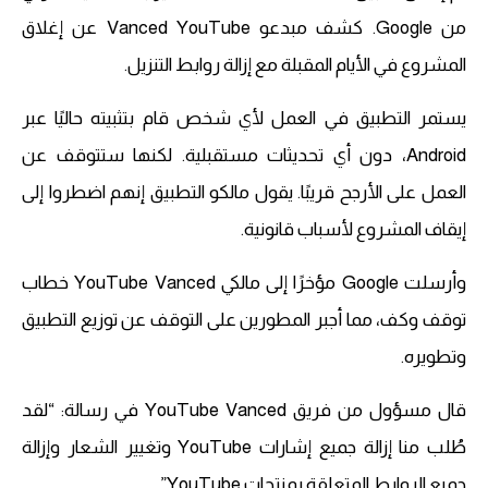
من Google. كشف مبدعو Vanced YouTube عن إغلاق
المشروع في الأيام المقبلة مع إزالة روابط التنزيل.
يستمر التطبيق في العمل لأي شخص قام بتثبيته حاليًا عبر
Android، دون أي تحديثات مستقبلية. لكنها ستتوقف عن
العمل على الأرجح قريبًا. يقول مالكو التطبيق إنهم اضطروا إلى
إيقاف المشروع لأسباب قانونية.
وأرسلت Google مؤخرًا إلى مالكي YouTube Vanced خطاب
توقف وكف، مما أجبر المطورين على التوقف عن توزيع التطبيق
وتطويره.
قال مسؤول من فريق YouTube Vanced في رسالة: “لقد
طُلب منا إزالة جميع إشارات YouTube وتغيير الشعار وإزالة
جميع الروابط المتعلقة بمنتجات YouTube”.