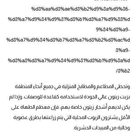
%d8%aa%d8%ae%d8%b2%d9%8a%d9%86-
%d8%a7%d9%84%d9%81%d8%b1%d8%a7%d9%88%d
9%84%d8%a9-
%d8%a7%d9%84%d8%b7%d8%a7%d8%b2%d8%ac%d
8%a9-
%d8%a8%d8%a7%d9%84%d9%81%d8%b1%d9%8a%d
8%b2/
وتحظى المطاعم والمطابخ المنزلية في جميع أنحاء المنطقة
بزيت زيتون عالي الجودة لاستخدامه كقاعدة للوصفات. وإذا لم
يكن لديهم أشجار زيتون خاصة بهم، فإن معظم الطهاة على
الأقل يشترون الزيوت المحلية التي يتم زراعتها بطرق عضوية
وخالية من المبيدات الحشرية.