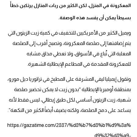
المعكرونة في المنزل، لكن الكثير من ربات المنازل يرتكبن خطأً
بسيطاً يمكن أن يفسد هذه الوصفة.
ويميل الكثير من الأمريكيين للتخفيف في كمية زيت الزيتون التي
يتم إضافتها إلى صلصة المعكرونة، وتصبح أقرب إلى الصلصة
المعلبة التي تُباع في الأسواق، ولا تعطي مذاق مشابه
للمعكرونة المقدمة في المطاعم الإيطالية الشهيرة.
وتقول إيميليا ليفي المشرفة على المطبخ في تراتوريا ديل مورو،
بمنطقة أومبريا الإيطالية “بدون زيت لا يمكن تحضير صلصة
شهية، زيت الزيتون أساسي لكل طبق إيطالي، ليس فقط لأنه
يساعد على دمج الصلصة، ولكنه يضيف أيضاً الكثير من النكهة”.
https://gazatime.com/2887/%d8%b7%d8%b1%d9%8a%
d9%82%d8%a9-