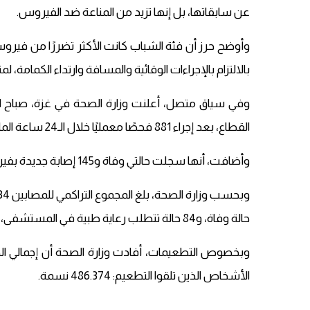
عن سابقاتها، بل إنها تزيد من المناعة ضد الفيروس.
وأوضح حرز أن فئة الشباب كانت الأكثر تضررًا من فيروس 
بالالتزام بالإجراءات الوقائية والمسافة وارتداء الكمامة
وفي سياق متصل، أعلنت وزارة الصحة في غزة، صباح ال
القطاع، بعد إجراء 881 فحصًا معمليًا خلال الـ24 ساعة الماضية.
وأضافت، أنها سجلت حالتي وفاة و145 إصابة جديدة بفيروس كورونا، وشفاء 235 حالة إصابة جديدة بفيروس كورونا.
حالة وفاة، و84 حالة تتطلب رعاية طبية في المستشفى، و56 حالة خطيرة وحرجة.
الأشخاص الذين تلقوا التطعيم: 486.374 نسمة.