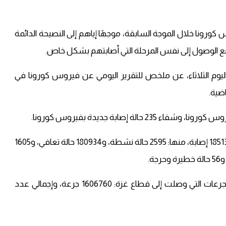
كورونا خلال الموجة السابقة، موجهًا إياهم إلى النصيحة الدائمة
، لمنع الوصول إلى نفس المرحلة التي أصابتهم بشكل خاص.
يوم الثلاثاء، عن ملخص للتقرير اليومي عن فيروس كورونا في
وبحسب وزارة الصحة، بلغ المجموع التراكمي للمصابين 185134 إصابة، منها: 2595 حالة نشطة، و180934 حالة تعافي، و1605
وبخصوص التطعيمات، أفادت وزارة الصحة أن إجمالي الجرعات التي وصلت إلى قطاع غزة: 1606760 جرعة، وإجمالي عدد