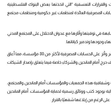
ت والقرارات التعسفية “التي اتخذتها بعض البنوك الفلسطينية
بات المصرفية العائدة لمنظمات غير حكومية ومنظمات مجتمع
هة في توقيتها وآثارها مع عدوان الاحتلال على المجتمع المدني
هاء وجودها وتدمير كياناتها.
وقالت مصادر مطلعة، إن إغلاق الحسابات بدأ منذ أشهر وأثر على الحسابات المصرفية لأكثر من 80 مؤسسة، مما أعاق
رج أمام المانحين والشركاء خاصة فيما يتعلق بإصدار الشيكات
شفافية هذه الجمعيات والمؤسسات أمام المانحين والمجتمع،
ة بوجود كتب ووثائق رسمية لحماية المؤسسات. أمام المانحين
لى الرغم من إبلاغها شفهيًا بالقرار.