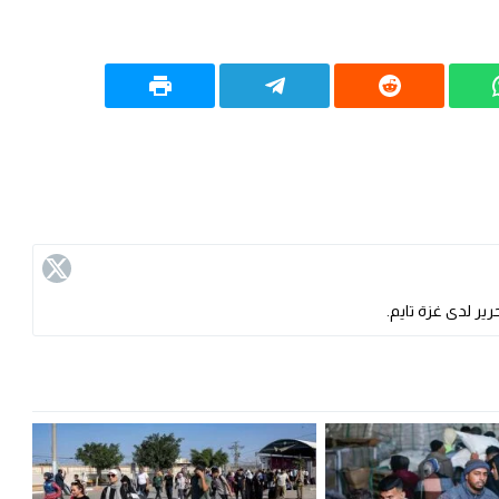
ير لدى غزة تايم.