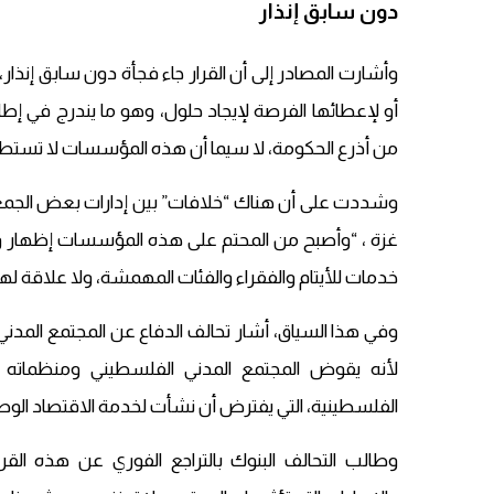
دون سابق إنذار
وأشارت المصادر إلى أن القرار جاء فجأة دون سابق إنذ
أو لإعطائها الفرصة لإيجاد حلول، وهو ما يندرج في إط
من أذرع الحكومة، لا سيما أن هذه المؤسسات لا تستطيع 
وشددت على أن هناك “خلافات” بين إدارات بعض الجمعي
غزة ، “وأصبح من المحتم على هذه المؤسسات إظهار ول
خدمات للأيتام والفقراء والفئات المهمشة، ولا علاقة لها
وفي هذا السياق، أشار تحالف الدفاع عن المجتمع المدني
لأنه يقوض المجتمع المدني الفلسطيني ومنظماته ا
الفلسطينية، التي يفترض أن نشأت لخدمة الاقتصاد الوط
وطالب التحالف البنوك بالتراجع الفوري عن هذه الق