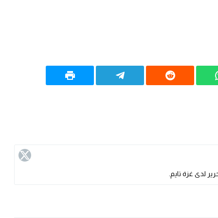
ير لدى غزة تايم.