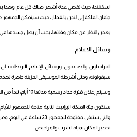
اسكتلندا، حيث تقضي عدة أشهر هناك كل عام. وهذا يعن
جثمان الملكة إلى لندن بالقطار، حيث سيتمكن الجمهور من
بغض النظر عن مكان وفاتها، يجب أن يصل جسدها في ال
وسائل الاعلام
المراسلون والصحفيون ووسائل الإعلام البريطانية لن
سيقولونه، وحتى أشرطة الموسيقى الحزينة جاهزة لهذه ا
وسيتم إعلان فترة حداد رسمية مدتها 10 أيام، تبدأ من اليوم التالي لوفاة الملكة، وتنتهي بجنازتها في اليوم العاشر.
ستكون جثة الملكة إليزابيث الثانية متاحة للجمهور للأ
والتي ستبقى مفتوحة للجمهو
تجهيز المكان بمياه الشرب والمراحيض.