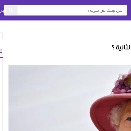
أخبا
انية ؟
تا