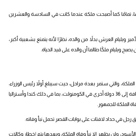
فاتها، تمامًا كما أصبحت ملكة عندما كانت في السادسة والعشرين
 ويليام العرش بدلاً من والده، نظرًا لأنه يتمتع بشعبية أكبر،
صبح ويليام ملكًا طالما أن والده على قيد الحياة.
لملكة، والتي ستمر بعدة مراحل، حيث سيبلغ أولاً رئيس الوزراء،
الذي سيبلغ بدوره الدول الـ15 التي تترأسها الملكة، بالإضافة إلى 36 دولة أخرى في الكومنولث، بما في ذلك كندا وأستراليا
فاة الملكة للجمهور.
 رجل في حداد لافتات على بوابات القصر تحمل نبأ وفاته.
أسود، ولن يظهر إلا نبأ وفاة الملكة، وبعدها يتم إخطار وكالات