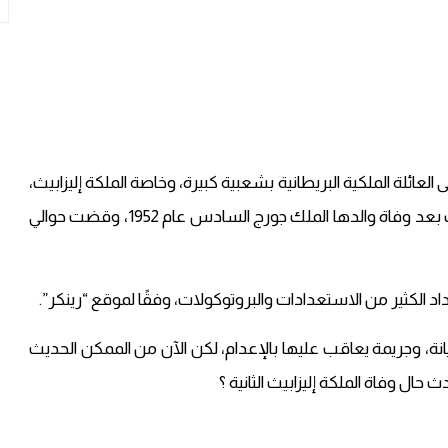
العائلة الملكية البريطانية بشعبية كبيرة، وخاصة الملكة إليزابيث،
التي حكمت أطول فترة على العرش، حيث تولت المنصب بعد وفاة والدها الملك جورج السادس عام 1952، وقضت حوالي
اد الكثير من الاستعدادات والبروتوكولات، وفقًا لموقع “رينكر”.
انة، وجريمة يعاقب عليها بالإعدام، لكن الآن من الممكن الحديث
حال وفاة الملكة إليزابيث الثانية ؟