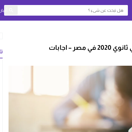
أخبا
ر – اجابات
تا