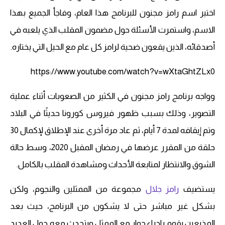
اختير اسم رامز مجنون للبرنامج هذا العام، وفاجأ الجميع بهذا
الاسم، واستمرت الأسئلة حول مضمون المقلب الذي يلعبه في
أصدقائه، الذين يقعون ضحية لرامز كل عام مع الحيل التي يختاره.
https://www.youtube.com/watch?v=wXtaGhtZLx0
وواجه برنامج رامز مجنون في الكثير من الصعوبات أثناء عملية
التصوير، وذلك بسبب ظهور فيروس كورونا حديثًا في البلاد
وتم إيقافه لمدة 7 أيام، ثم عاد مرة أخرى عند الإطلاق لإكمال 30
حلقة من المقرر عرضها في رمضان المقبل 2020، وسط حالة
الشوق والانتظار لمتابعة الأحداث ومشاهدة المقلب بالكامل.
يستضيف
رامز جلال
مجموعة من الممثلين والنجوم، ولكن
بشكل غير مباشر حتى لا يشكون من البرنامج، حيث بعد
المذيعين يقوم بإجراء حوار مع الممثل ويتحدث معه حول العديد