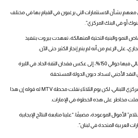
 معهم بشأن الاستثمارات التي يرغبون في القيام بها في مختلف
نوك أو في البنك المركزي”.
ض النمو والبنية التحتية المتهالكة، تعهدت بيروت بتنفيذ
ي، على الرغم من أنه لم يتم إنجاز الكثير حتى الآن.
وتسعى البلاد، التي تبلغ نسبة الدين إلى الناتج المحلي الإجمالي فيها حوالي 150%، إلى عكس فقدان الثقة الحاد في الليرة
 النقد الأجنبي لسداد ديون الدولة المستحقة
وكان الحريري يأمل يوم الاثنين في ضخ نقدي في البنك المركزي اللبناني، لكن يوم الثلاثاء نقلت محطة MTV له قوله إن هذا
ملت مخاطر على هذه الخطوة في الإمارات.
مر لاستلام” الأموال الموعودة، مضيفًا: “علينا متابعة النتائج الإيجابية
ات العربية المتحدة في لبنان”.