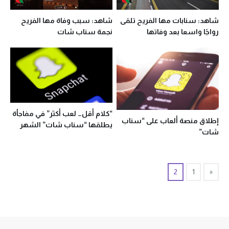
شاهد: سنابات مها الفريح تلقى
شاهد: سبب وفاة مها الفريح
رواجًا واسعا بعد وفاتها
نجمة سناب شات
“كلام أقل… لعب أكثر” في مفاجأة
إطلاق منصة ألعاب على “سناب
يطلقها “سناب شات” الشهر
شات”
المقبل
2
1
«