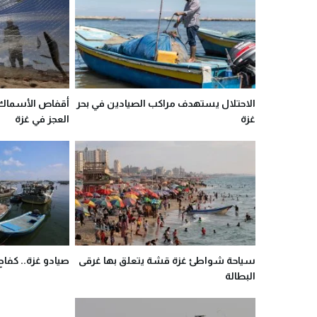
الاحتلال يستهدف مراكب الصيادين في بحر
أقفاص الأسماك ا
غزة
العجز في غزة
سياحة شواطئ غزة قشة يتعلق بها غرقى
صيادو غزة.. كفا
البطالة