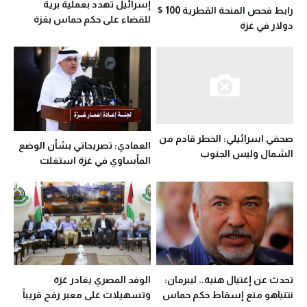
إسرائيل تهدد بعملية برية
رابط فحص المنحة القطرية 100 $
للقضاء على حكم حماس بغزة
دولار في غزة
صحفي اسرائيلي: الخطر قادم من
العمادي: تصريحاتي بشأن الوضع
الشمال وليس الجنوب
المأساوي في غزة استغلت
بشكل خاطئ
تحدث عن إغتيال هنية.. ليبرمان:
الوفد المصري يغادر غزة
نتنياهو منع إسقاط حكم حماس
وتسهيلات على معبر رفح قريباً