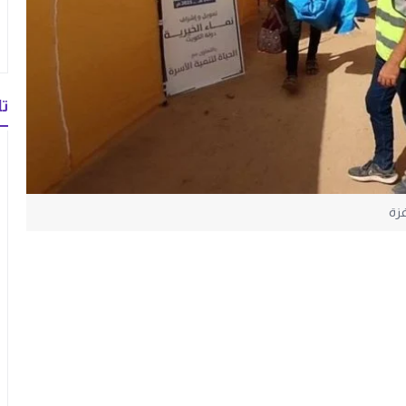
تا
غزة