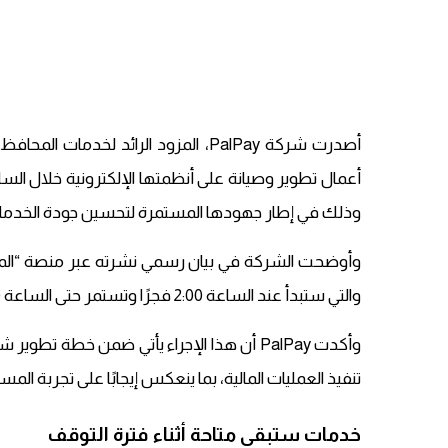
أصدرت شركة PalPay، المزود الرائد لخ
وذلك في إطار جهودها المستمرة لتحسين جودة الخدمات الرق
وأوضحت الشركة في بيان رسمي نشرته عبر منصة “المت
والتي ستبدأ عند الساعة 2:00 فجرًا وتستمر حتى الساعة 5:00 فجرًا من اليوم ذاته.
وأكدت PalPay أن هذا الإجراء يأتي ضمن خطة 
تنفيذ العمليات المالية، بما ينعكس إيجابًا على تجربة ا
خدمات ستبقى متاحة أثناء فترة التوقف