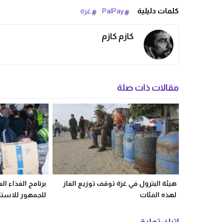
كلمات دليلية
PalPay
غزة
كازم كازم
مقالات ذات صلة
هيئة البترول في غزة توقف توزيع الغاز
برنامج الغذاء ال
لهذه الفئات
للجمهور للاست