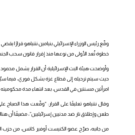
وقّع رئيس الوزراء الإسرائيلي بنيامين نتنياهو قرارًا 
خطوة تُعد الأولى من نوعها منذ إقرار قانون سحب الجنسية عام 2023، وفق ما أفادت وسائل إعل
حيث سيتم ترحيله إلى قطاع غزة بشكل فوري، فيما سي
امرأتين مسنتين في القدس، بعد انتهاء مدة محكوميته التي تبلغ 
وقال نتنياهو تعليقًا على القرار: “وقّعت هذا الصباح 
طعن وإطلاق نار ضد مدنيين إسرائيليين”، مضيفًا أن هناك
من جانبه، صرّح عضو الكنيست أوفير كاتس، من حزب الليك