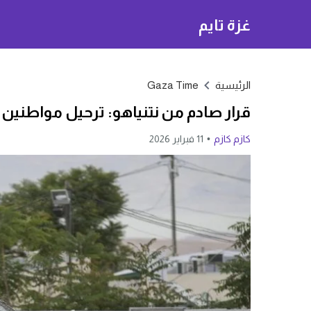
غزة تايم
الرئيسية
Gaza Time
قرار صادم من نتنياهو: ترحيل مواطنين 
كازم كازم
11 فبراير 2026