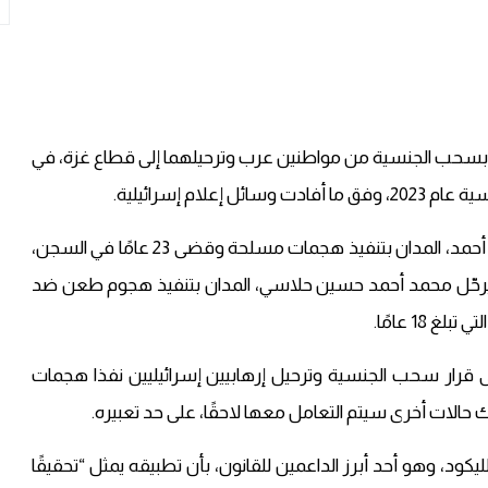
يقضي بسحب الجنسية من مواطنين عرب وترحيلهما إلى قطاع غزة، في
ام إسرائيلية.
وأوضحت هيئة البث الإسرائيلية أن القرار يشمل محمود أحمد، المدان بتنفيذ هجمات مسلحة وقضى 23 عامًا في السجن،
ُرحّل محمد أحمد حسين حلاسي، المدان بتنفيذ هجوم طعن ضد
18 عامًا.
على قرار سحب الجنسية وترحيل إرهابيين إسرائيليين نفذا هجمات
 حالات أخرى سيتم التعامل معها لاحقًا، على حد تعبيره.
ود، وهو أحد أبرز الداعمين للقانون، بأن تطبيقه يمثل “تحقيقًا