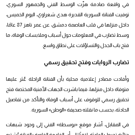
في واقعة صادمة هزّت الوسط الفني والجمهور السوري،
توفيت الفنانة السورية القديرة هدى شعراوي، اليوم الخميس،
داخل منزلها في قلب العاصمة دمشق، عن عمر ناهز 87 عامًا،
وسط تضارب في المعلومات حول أسباب وملابسات الوفاة، ما
فتح باب الجدل والتساؤلات على نطاق واسع.
تضارب الروايات وفتح تحقيق رسمي
وأفادت مصادر إعلامية محلية بأن الفنانة الراحلة عُثر عليها
متوفاة داخل منزلها، فيما باشرت الجهات الأمنية المختصة فتح
تحقيق رسمي للوقوف على أسباب الوفاة والتأكد من تفاصيل
الحادثة، بحسب ما نقلته صحيفة «الوطن» السورية.
في المقابل، أشار موقع «بوسطة» الفني إلى وجود شبهات
جنائية تحيط بالحادثة، لافتًا إلى أن الخادمة الخاصة بالفنانة يُشتبه