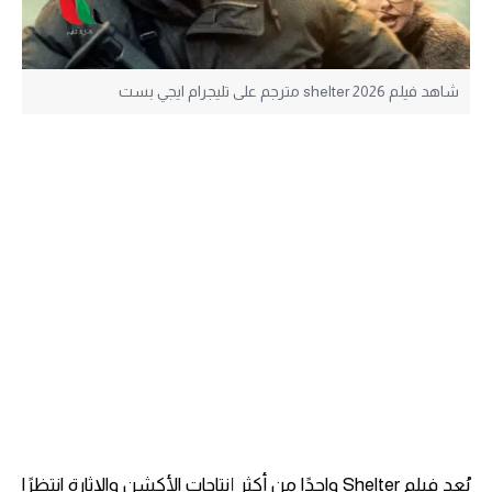
شاهد فيلم shelter 2026 مترجم على تليجرام ايجي بست
يُعد فيلم Shelter واحدًا من أكثر إنتاجات الأكشن والإثارة انتظرًا