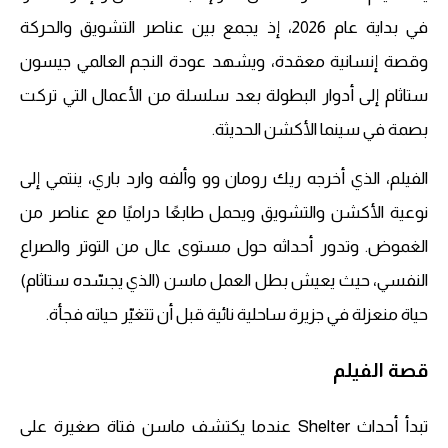
في بداية عام 2026، إذ يجمع بين عناصر التشويق والحركة
وقصة إنسانية معقدة، ويشهد عودة النجم العالمي جيسون
ستاثام إلى أدوار البطولة بعد سلسلة من الأعمال التي تركت
بصمة في سينما الأكشن الحديثة.
الفيلم، الذي أخرجه ريك رومان وو وألفه وارد باري، ينتمي إلى
نوعية الأكشن والتشويق ويحمل طابعًا دراميًا مع عناصر من
الغموض. وتدور أحداثه حول مستوى عال من التوتر والصراع
النفسي، حيث يعيش بطل العمل ماسن (الذي يجسّده ستاثام)
حياة منعزلة في جزيرة ساحلية نائية قبل أن تتغيّر حياته فجأة.
قصة الفيلم
تبدأ أحداث Shelter عندما يكتشف ماسن فتاة صغيرة على