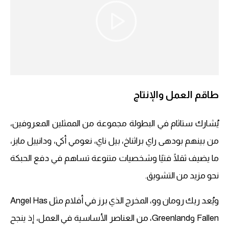
طاقم العمل والإنتاج
يُشارك ستاثام في البطولة مجموعة من الممثلين المعروفين،
من بينهم بودهى راي براثناخ، بيل ناي، نعومي أكي، ودانييل مايز،
ما يضيف ثقلًا فنيًا وشخصيات متنوعة تساهم في دفع الحبكة
نحو مزيد من التشويق.
ويُعد ريك رومان وو، المخرج الذي برز في أفلام مثل Angel Has
Fallen وGreenland، من العناصر الأساسية في العمل، إذ ينجح