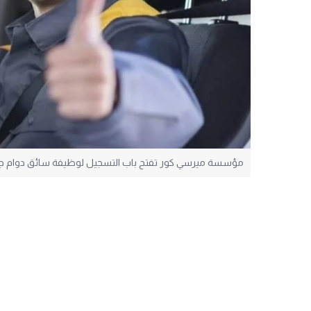
مؤسسة ميرسي كور تفتح باب التسجيل لوظيفة سائق دوام جز