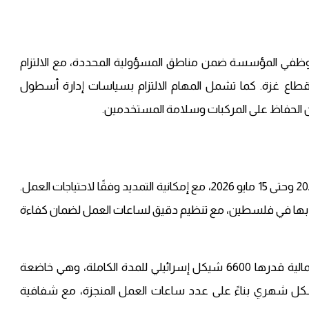
موظفي المؤسسة ضمن مناطق المسؤولية المحددة، مع الالتزام
 قطاع غزة. كما تشمل المهام الالتزام بسياسات إدارة أسطول
 الحفاظ على المركبات وسلامة المستخدمين.
أوضحت المؤسسة أن فترة العمل تمتد من 15 فبراير 2026 وحتى 15 مايو 2026، مع إمكانية التمديد وفقًا لاحتياجات العمل.
بها في فلسطين، مع تنظيم دقيق لساعات العمل لضمان كفاءة
أما من حيث المخصصات المالية، فقد حُددت ميزانية إجمالية قدرها 6600 شيكل إسرائيلي للمدة الكاملة، وهي خاضعة
بشكل شهري بناءً على عدد ساعات العمل المنجزة، مع شفافية