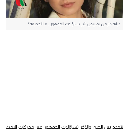
ديانة كارمن بصيبص تثير تساؤلات الجمهور… ما الحقيقة؟
تتجدد بين الحين والآخر تساؤلات الجمهور عبر محركات البحث