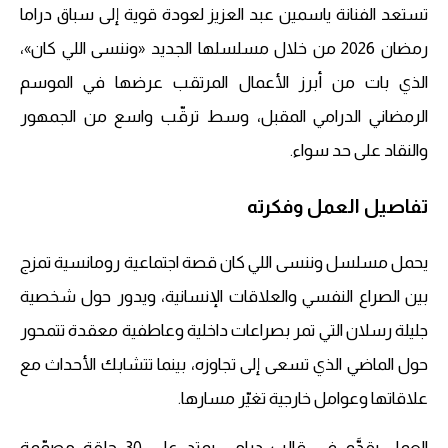
تستعد الفنانة ياسمين عبد العزيز لعودة قوية إلى سباق دراما
رمضان 2026 من خلال مسلسلها الجديد «وننسى اللي كان»،
الذي بات من أبرز الأعمال المرتقب عرضها في الموسم
الرمضاني الدرامي المقبل، وسط ترقّب واسع من الجمهور
والنقاد على حد سواء.
تفاصيل العمل وفكرته
يحمل مسلسل وننسى اللي كان قصة اجتماعية رومانسية تمزج
بين الصراع النفسي والعلاقات الإنسانية، ويدور حول شخصية
جليلة رسلان التي تمر بصراعات داخلية وعاطفية معقدة تتمحور
حول الماضي الذي تسعى إلى تجاوزه، بينما تتشابك الأحداث مع
علاقاتها وعوامل خارجية تغيّر مسارها.
العمل يقدَّم في قالب درامي يمتد على 30 حلقة مصمّمة