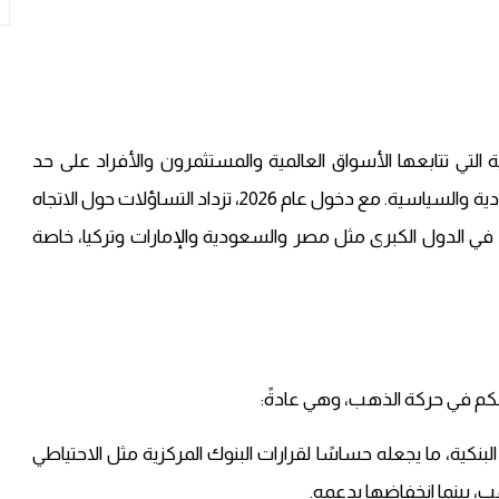
لتي تتابعها الأسواق العالمية والمستثمرون والأفراد على حد
سواء، لما يمثّله من ملاذ آمن في أوقات التوترات الاقتصادية والسياسية. مع دخول عام 2026، تزداد التساؤلات حول الاتجاه
في الدول الكبرى مثل مصر والسعودية والإمارات وتركيا، خاصة
البنكية، ما يجعله حساسًا لقرارات البنوك المركزية مثل الاحتياطي
ذهب، بينما انخفاضها يدعمه.