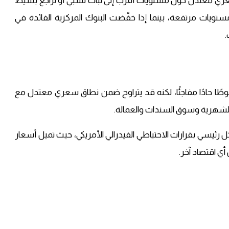
ري معتدل حول مستويات أقرب إلى ثبات نسبي أو تراجع بسيط
ستويات مرتفعة، بينما إذا خفّضت البنوك المركزية الفائدة في
.
اء أن الذهب في 2026 لن يشهد هبوطًا حادًا مفاجئًا، لكنه قد يتراوح ضمن نطاق سعري معتدل مع
الشهرية وسوق السندات والعمالة.
كل رئيسي بقرارات الاحتياطي الفيدرالي الأمريكي، حيث تميل أسعار
 أي اقتصاد آخر.