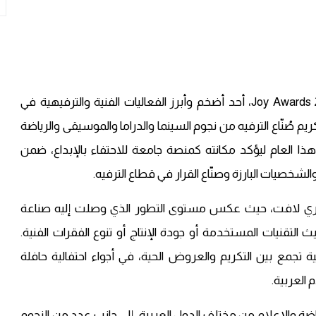
شهدت العاصمة السعودية الرياض تنظيم حفل Joy Awards 2026، أحد أضخم وأبرز الفعاليات الفنية والترفيهية في
يم صُنّاع الترفيه من نجوم السينما والدراما والموسيقى والرياضة
ذا العام ليؤكد مكانته كمنصة جامعة للاحتفاء بالإبداع، ضمن
صيات البارزة وصنّاع القرار في قطاع الترفيه.
ظيم ضخم وإخراج بصري لافت، حيث عكس مستوى التطور الذي وصلت إليه صناعة
التقنيات المستخدمة أو جودة الإنتاج أو تنوع الفقرات الفنية.
 تجمع بين التكريم والعروض الحية، في أجواء احتفالية حافلة
العربية.
اضة والإعلام من مختلف الدول العربية، إلى جانب عدد من النجوم