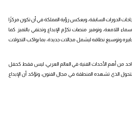
Joy Awards 202 يأتي امتدادًا لنجاحات الدورات السابقة، ويعكس رؤية المملكة في أن تكون مركزًا
سماء اللامعة، وتوفير منصات تكرّم الإبداع وتحتفي بالتميز. كما
ييره وتوسيع نطاقه ليشمل مجالات جديدة، بما يواكب التحولات
ّخ حفل Joy Awards 2026 مكانته كواحد من أهم الأحداث الفنية في العالم العربي، ليس فقط كحفل
تحول الذي تشهده المنطقة في مجال الفنون، وتؤكد أن الإبداع