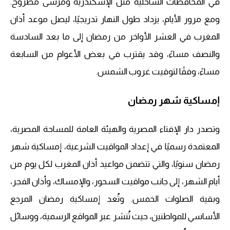
في المحافظات الساحلية مثل الإسكندرية ومرسى مطروح.
ومع مرور الأيام، يزداد طول النهار تدريجيًا، ليصل موعد أذان
المغرب في العشر الأواخر من رمضان إلى ما بعد السادسة
والنصف مساءً، وقد يقترب في بعض الأعوام من السابعة
مساءً، وفقًا لتوقيت غروب الشمس.
إمساكية شهر رمضان
وتصدر دار الإفتاء المصرية والهيئة العامة للمساحة المصرية،
المعتمدة رسميًا في إعداد المواقيت الشرعية، إمساكية شهر
رمضان سنويًا، والتي تتضمن مواعيد أذان المغرب لكل يوم من
أيام الشهر، إلى جانب مواقيت السحور، والإمساك، وأذان الفجر،
وبقية الصلوات الخمس. وتُعد إمساكية رمضان المرجع
الأساسي للمواطنين، حيث تُنشر عبر المواقع الرسمية، ووسائل