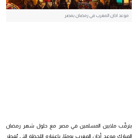
موعد اذان المغرب في رمضان بمصر
يترقّب ملايين المسلمين في مصر مع حلول شهر رمضان
المبارك موعد أذان المغرب يوميًا، باعتباره اللحظة التي يُفطر