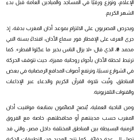
الإعلام، وتُوزع ورقيًا في المساجد والميادين العامة قبل بدء
الشهر الكريم.
ويحرص المصريون على الالتزام بموعد أذان المغرب بدقة، إذ
جرى العرف على الإفطار فور سماع الأذان، اقتداءً بسنة النبي
محمد ﷺ، الذي قال: «لا يزال الناس بخير ما عجّلوا الفطر». كما
ترتبط لحظة الأذان بأجواء روحانية مميزة، حيث تتوقف الحركة
في الشوارع نسبيًا، وترتفع أصوات المدافع الرمضانية في بعض
المناطق، وتُبث تلاوة القرآن الكريم والدعاء عبر الإذاعات
والقنوات التلفزيونية.
ومن الناحية العملية، يُنصح الصائمون بمتابعة مواقيت أذان
المغرب حسب مدينتهم أو محافظتهم، خاصة مع الفروق
الزمنية البسيطة بين المناطق المختلفة داخل مصر، والتي قد
تصل إلى عدة دقائق. كما تتيح العديد من التطبيقات الذكية