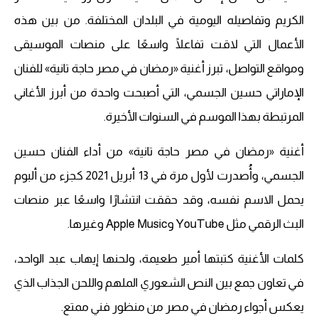
الكريم وتفاصيله اليومية في البلدان المختلفة. من بين هذه
الأعمال التي لاقت تفاعلًا واسعًا على منصات الموسيقى
ومواقع التواصل، تبرز أغنية «رمضان في مصر حاجة تانية» للفنان
الإماراتي حسين الجسمي، التي أصبحت واحدة من أبرز الأغاني
المرتبطة بهذا الموسم في السنوات الأخيرة.
أغنية «رمضان في مصر حاجة تانية» من أداء الفنان حسين
الجسمي، وأُصدرت لأول مرة في 13 أبريل 2021 كجزء من ألبوم
يحمل الاسم نفسه، وقد حققت انتشارًا واسعًا عبر منصات
البث الرقمي مثل YouTube وApple Music وغيرها.
كلمات الأغنية كتبتها أمير طعيمة، ولحنها إيهاب عبد الواحد،
في تعاون جمع بين النص الشعوري الملهم واللحن الجذاب الذي
يعكس أجواء رمضان في مصر من منظور فني ممتع.