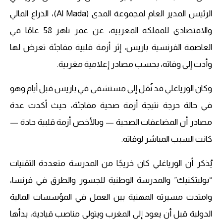
الرئيس المدير العام لمجموعة المدى (Al Mada)، الذراع المالي
والاقتصادي للمملكة المغربية، عن عمر ناهز 58 عامًا في
العاصمة الفرنسية باريس، إثر أزمة قلبية مفاجئة تعرض لها
وأدت إلى وفاته، بحسب مصادر إعلامية مغربية.
وكان الورياغلي قد نُقل إلى مستشفى في باريس قبل أيام وهو
في حالة حرجة نتيجة أزمة صحية مفاجئة، حيث أكدت عدة
مصادر أن المضاعفات الصحية — وبالأخص أزمة قلبية حادة —
كانت السبب المباشر لوفاته.
يُذكر أن الورياغلي كان خريجًا من المدرسة متعددة التقنيات
“بوليتكنيك” والمدرسة الوطنية للجسور والطرق في فرنسا،
وامتدت مسيرته المهنية بين العمل في المؤسسات المالية
الدولية قبل أن يعود إلى المغرب ويتولى مناصب قيادية، بدأها