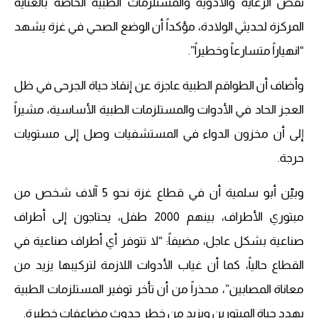
نقص الرعاية والأدوية والمستلزمات الطبية الخاصة بالعناية
المركزة لحديثي الولادة، مؤكداً أن الوضع الصحي في غزة يشهد
“انهياراً متسارعاً وخطيراً”.
وأضاف أن الطواقم الطبية عاجزة عن إنقاذ حياة الجرحى في ظل
العجز الحاد في الأدوات والمستلزمات الطبية الأساسية، مشيراً
إلى أن مخزون الدواء في المستشفيات وصل إلى مستويات
حرجة.
وبيّن أبو سلمية أن في قطاع غزة نحو 5 آلاف شخص من
مبتوري الأطراف، بينهم 2000 طفل، يحتاجون إلى أطراف
صناعية بشكل عاجل، مضيفاً: “لا تتوفر أي أطراف صناعية في
القطاع حالياً، كما أن غياب الأدوات اللازمة لتركيبها يزيد من
معاناة المصابين”، محذراً من أن تأخر توفير المستلزمات الطبية
يهدد حياة المبتورين ويزيد من خطر حدوث مضاعفات خطيرة.