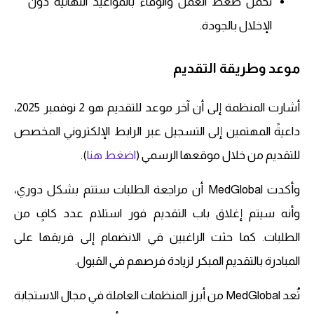
تحمل ضغط العمل والوفاء بالمواعيد النهائية دون
الإخلال بالجودة.
موعد وطريقة التقديم
أشارت المنظمة إلى أن آخر موعد للتقديم هو 2 نوفمبر 2025،
داعيةً المهتمين إلى التسجيل عبر الرابط الإلكتروني المخصص
للتقديم من خلال موقعها الرسمي (
اضغط هنا
).
وأكدت MedGlobal أن مراجعة الطلبات ستتم بشكل دوري،
وأنه سيتم إغلاق باب التقديم فور استلام عدد كافٍ من
الطلبات. كما حثت الراغبين في الانضمام إلى فريقها على
المبادرة بالتقديم المبكر لزيادة فرصهم في القبول.
تُعد MedGlobal من أبرز المنظمات العاملة في مجال الاستجابة