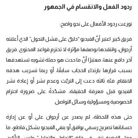
ردود الفعل والانقسام في الجمهور
توزعت ردود الأفعال على نحو واضح:
فريق كبير اعتبر أنّ الفيديو “دليلٌ على فشل التحول” الذي أعلنته
أرجوان، وانتقدها بوصفها مؤثرة لا تحترم قواعد المحتوى. فريق
آخر دافع عنها، معتبرًا أنّ ما حدث هو حملة تشويه تستهدفها
بسبب قرارها بارتداء الحجاب سابقًا، أو ربما تسريب هدفه
الانتقام. فئة ثالثة دعت إلى التريّث وعدم نشر أو إعادة نشر
الفيديو قبل معرفة الحقيقة، مشدّدةً على ضرورة احترام
الخصوصية ومسؤولية وسائل التواصل.
حتى هذه اللحظة، لم يصدر عن أرجوان علي أو عن إدارة
حساباتها تصريح رسمي يوافق أو ينفي الفيديو بشكل قاطع، ما
جعل القضية تبقى في خانة “التداول والتحليل” وليس التأكيد.