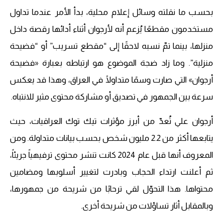
بحسب ما نقلته وسائل إعلام محلية، بدأ الأمر عندما تداول
مستخدمون مقطعًا يُزعم أنه لأرجوان أثناء أدائها رقصة داخل
منزلها، بينما تمّ نسبه لاحقًا إلى “مقطع تسريب” أو “فضيحة
منزلية”. وما زاد ضجة الموضوع هو ارتباطه بعبارة «فضيحة
أرجوان» التي صارت وسمًا متداولًا في العراق، وهذا قد يعكس
سرعة بين الجمهور في تصديق أو مشاركة محتوى مثير للانتباه.
أرجوان علي تُعدّ من أبرز مؤثرات تيك توك العراقيات، حيث
يتابعها أكثر من 2.2 مليون شخص بحسب بيانات متداولة. ومن
المعروف أنها قبل عام 2024 كانت تنشر محتوى ترفيهياً جريئاً،
ثم أعلنت ارتداء الحجاب وبادرت لتغيير أسلوبها ومضامين
محتواها. هذا التحوّل لقي ترحابًا من شريحة من جمهورها،
وبالمقابل أثار تساؤلات من شريحة أخرى.