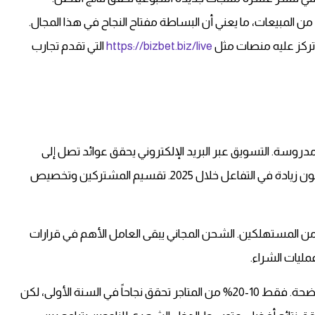
اميم البسيطة بعنصر أو عنصرين تستحوذ على 56% من المبيعات، ما يعني أن البساطة مفتاح النجاح في هذا المجال.
تركز عليه منصات مثل
https://bizbet.biz/live
التي تقدم تجارب
مدروسة. التسويق عبر البريد الإلكتروني يحقق عوائد تصل إلى
13.69 مليار دولار سنوياً، بينما 77% من المسوقين يتوقعون زيادة في التفاعل خلال 2025. تقسيم المشتركين وتخصيص
نات توضح أن توفير خيارات دفع متعددة يجذب 66% من المستهلكين. الشحن المجاني يبقى العامل الأهم في قرارات
النجاح في التجارة الإلكترونية يتطلب التزاماً واستراتيجية واضحة. فقط 10-20% من المتاجر تحقق نجاحاً في السنة الأولى، لكن