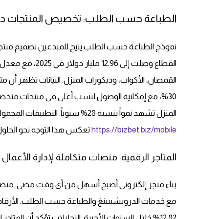
الطباعة حسب الطلب: تخصيص المنتجات د
نموذج الطباعة حسب الطلب يتيح للمبدعين تصميم منتجا
المنزل تشهد نمواً بنسبة 28% سنوياً. التطبيقات المحمولة سهلت إدارة الأعمال التجارية أثناء التنقل، ومنصات مثل
https://bizbet.biz/mobile
تعكس هذا التوجه نحو الحلول 
المتاجر الرقمية: منصات متكاملة لإدارة الأعمال
12.82% خلال السنوات الأخيرة. التحليلات تؤكد أن المت