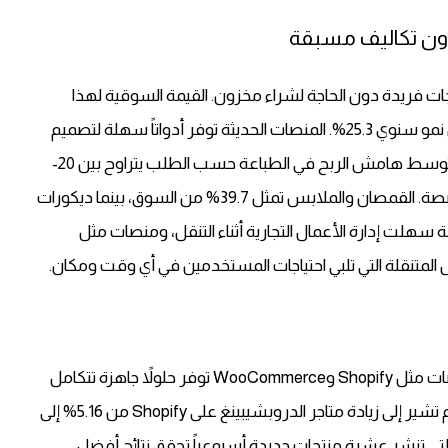
ون تكاليف مسبقة
ت فريدة دون الحاجة لشراء مخزون. القيمة السوقية لهذا
القطاع وصلت إلى 12.96 مليار دولار في 2025، مع معدل نمو سنوي 25.3%. المنصات الحديثة توفر أدواتاً سهلة لتصميم
القمصان، الأكواب، وديكورات المنزل. البيانات تظهر أن متوسط هامش الربح في الطباعة حسب الطلب يتراوح بين 20-
30%، مع إمكانية الوصول لنسب أعلى في منتجات متخصصة. القمصان والملابس تمثل 39.7% من السوق، بينما ديكورات
المتنقلة التي تلبي احتياجات المستخدمين في أي وقت ومكان.
بناء متجر إلكتروني أصبح أسهل من أي وقت مضى. منصات مثل Shopify وWooCommerce توفر حلولاً جاهزة تتكامل
مع خدمات الدروبشيبينغ والطباعة حسب الطلب. الأرقام تشير إلى زيادة متاجر الدروبشيبينغ على Shopify من 5.16% إلى
اجر التي تنشر عشرة منتجات جديدة أسبوعياً تحقق نتائج أفضل.