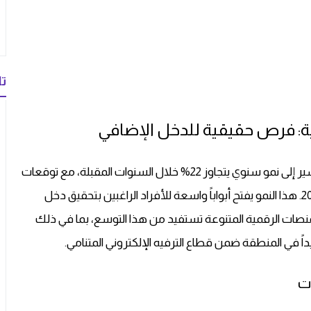
تا
ونية: فرص حقيقية للدخل الإضافي
سوق التجارة الإلكترونية يشهد تحولات جذرية. الأرقام تشير إلى نمو سنوي يتجاوز 22% خلال السنوات المقبلة، مع توقعات
بوصول قيمة السوق العالمي إلى 464 مليار دولار في 2025. هذا النمو يفتح أبواباً واسعة للأفراد الراغبين بتحقيق دخل
نصات الرقمية المتنوعة تستفيد من هذا التوسع، بما في ذلك
يداً في المنطقة ضمن قطاع الترفيه الإلكتروني المتنامي.
ات