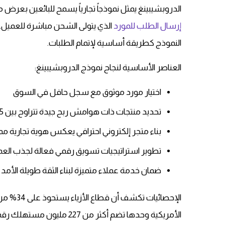
الدروبشيبينغ يمثل نموذجاً تجارياً يسمح للبائعين بعرض 
إرسال الطلب للمورد
النموذج كطريقة أساسية لإتمام الطلبات.
العناصر الأساسية لنجاح نموذج الدروبشيبينغ:
اختيار مورد موثوق مع سجل حافل في السوق
تحديد منتجات ذات هوامش ربح جيدة تتراوح بين 15-30%
بناء متجر إلكتروني احترافي يعكس هوية تجارية مم
تطوير استراتيجيات تسويق رقمي فعالة لجذب العم
ضمان خدمة عملاء متميزة لبناء الثقة طويلة الأمد
الإحصائي
الأمريكية وحدها تضم أكثر من 227 مليون مستهلك رقمي في 2025، ما يوفر قاعدة عملاء ضخمة للتجار الجدد.