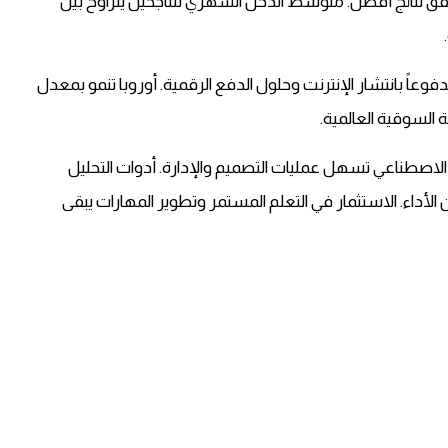
ق نتائج أفضل. متوسط الدخل الشهري للناجحين يتراوح بين
د أسرع نمو بمعدل 28% سنوياً، مدفوعاً بانتشار الإنترنت وحلول الدفع الرقمية. أوروبا تنمو بمعدل
 الاصطناعي تسهل عمليات التصميم والإدارة. أدوات التحليل
اء. الاستثمار في التعلم المستمر وتطوير المهارات يبقى