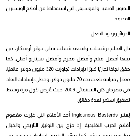
التصوير المتميز والموسيقى التي استوحاها من أفلام الويسترن
القديمة.
الجوائز وردود الفعل
نال الفيلم ترشيحات واسعة شملت ثماني جوائز أوسكار، من
بينها أفضل فيلم وأفضل مخرج وأفضل سيناريو أصلي. كما
حقق نجاحًا تجاريًا كبيرًا بإيرادات تجاوزت 320 مليون دولار عالميًا،
مقابل ميزانية بلغت نحو 70 مليون دولار. وحظي بإشادات النقاد
في مهرجان كان السينمائي 2009، حيث عُرض لأول مرة وسط
تصفيق استمر لعدة دقائق.
يُعتبر Inglourious Basterds أحد الأفلام التي غيّرت مفهوم
أفلام الحرب التقليدية، إذ مزج بين التوثيق التاريخي والخيال
بطريقة فنية جريئة. كما مهّد الطريق لتعاونات جديدة بين