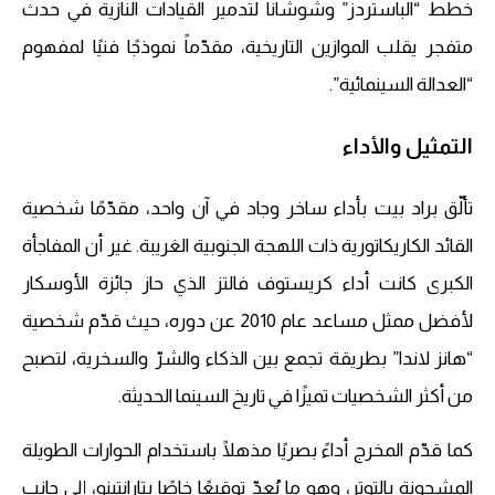
خطط “الباستردز” وشوشانا لتدمير القيادات النازية في حدث
متفجر يقلب الموازين التاريخية، مقدّماً نموذجًا فنيًا لمفهوم
“العدالة السينمائية”.
التمثيل والأداء
تألّق براد بيت بأداء ساخر وجاد في آن واحد، مقدّمًا شخصية
القائد الكاريكاتورية ذات اللهجة الجنوبية الغريبة. غير أن المفاجأة
الكبرى كانت أداء كريستوف فالتز الذي حاز جائزة الأوسكار
لأفضل ممثل مساعد عام 2010 عن دوره، حيث قدّم شخصية
“هانز لاندا” بطريقة تجمع بين الذكاء والشرّ والسخرية، لتصبح
من أكثر الشخصيات تميزًا في تاريخ السينما الحديثة.
كما قدّم المخرج أداءً بصريًا مذهلًا باستخدام الحوارات الطويلة
المشحونة بالتوتر، وهو ما يُعدّ توقيعًا خاصًا بتارانتينو، إلى جانب