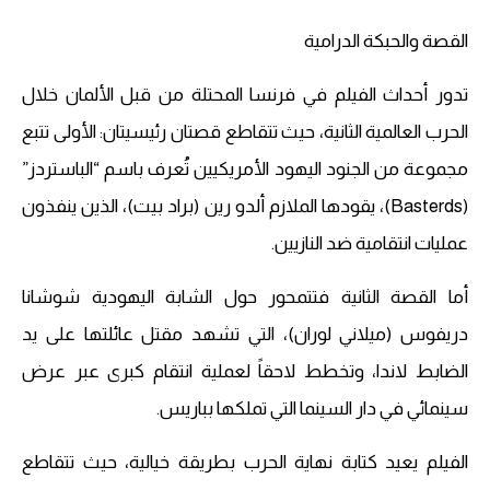
القصة والحبكة الدرامية
تدور أحداث الفيلم في فرنسا المحتلة من قبل الألمان خلال
الحرب العالمية الثانية، حيث تتقاطع قصتان رئيسيتان: الأولى تتبع
مجموعة من الجنود اليهود الأمريكيين تُعرف باسم “الباستردز”
(Basterds)، يقودها الملازم ألدو رين (براد بيت)، الذين ينفذون
عمليات انتقامية ضد النازيين.
أما القصة الثانية فتتمحور حول الشابة اليهودية شوشانا
دريفوس (ميلاني لوران)، التي تشهد مقتل عائلتها على يد
الضابط لاندا، وتخطط لاحقاً لعملية انتقام كبرى عبر عرض
سينمائي في دار السينما التي تملكها بباريس.
الفيلم يعيد كتابة نهاية الحرب بطريقة خيالية، حيث تتقاطع