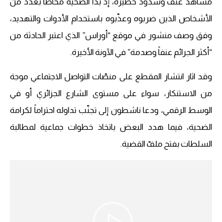
مشاهد عنف وشذوذ خطيرة، إذ بدا الضحية محاطاً بعدد من
الأشخاص الذين ضربوه وعذّبوه باستخدام الأدوات والتهديد،
وفق وصف منشور في موقع “أوراس” الذي اعتبر الحادثة من
“أكثر الجرائم عنفاً وصدمة” في الآونة الأخيرة.
وقد اثار انتشار المقطع على منصّات التواصل الاجتماعي موجة
من الاستنكار، سواء على مستوى الشارع الجزائري أو في
الوسط الرقمي، ودعا ناشطون إلى تجنّب تداوله احتراماً لكرامة
الضحية، فيما هدد البعض باتخاذ خطوات جماعية لمطالبة
السلطات بفتح ملفّ القضية.