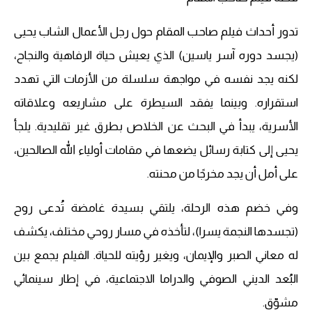
تدور أحداث فيلم صاحب المقام حول رجل الأعمال الشاب يحيى
(يجسد دوره آسر ياسين) الذي يعيش حياة الرفاهية والنجاح،
لكنه يجد نفسه في مواجهة سلسلة من الأزمات التي تهدد
استقراره. وبينما يفقد السيطرة على مشاريعه وعلاقاته
الأسرية، يبدأ في البحث عن الخلاص بطرق غير تقليدية. يلجأ
يحيى إلى كتابة رسائل يضعها في مقامات أولياء الله الصالحين،
على أمل أن يجد مخرجًا من محنته.
وفي خضم هذه الرحلة، يلتقي بسيدة غامضة تُدعى روح
(تجسدها النجمة يسرا)، لتأخذه في مسار روحي مختلف، يكشف
له معاني الصبر والإيمان، ويغير رؤيته للحياة. الفيلم يجمع بين
البُعد الديني الصوفي والدراما الاجتماعية، في إطار سينمائي
مشوّق.